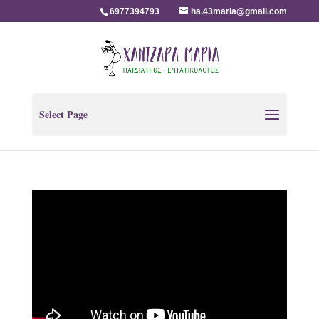
6977394793
ha.43maria@gmail.com
Select Page