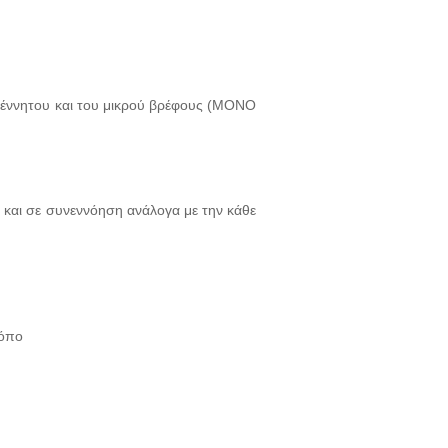
εογέννητου και του μικρού βρέφους (ΜΟΝΟ
ή και σε συνεννόηση ανάλογα με την κάθε
ρόπο