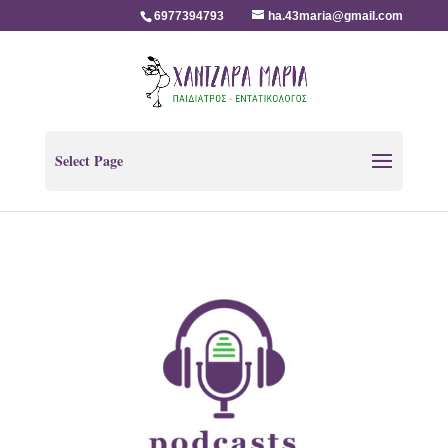
6977394793
ha.43maria@gmail.com
Select Page