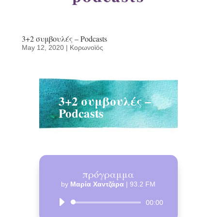
3+2 συμβουλές – Podcasts
May 12, 2020
|
Κορωνοϊός
3+2 συμβουλές –
Podcasts
πρόγραμμα
by
Μαρία Χαντζάρα
|
93.2 FM
Audio
00:00
Player