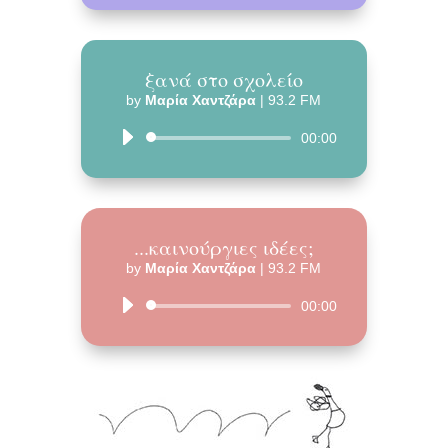
ξανά στο σχολείο
by
Μαρία Χαντζάρα
|
93.2 FM
Audio
00:00
Player
...καινούργιες ιδέες;
by
Μαρία Χαντζάρα
|
93.2 FM
Audio
00:00
Player