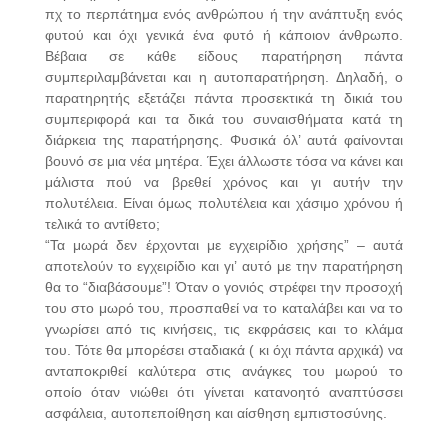
πχ το περπάτημα ενός ανθρώπου ή την ανάπτυξη ενός
φυτού και όχι γενικά ένα φυτό ή κάποιον άνθρωπο.
Βέβαια σε κάθε είδους παρατήρηση πάντα
συμπεριλαμβάνεται και η αυτοπαρατήρηση. Δηλαδή, ο
παρατηρητής εξετάζει πάντα προσεκτικά τη δικιά του
συμπεριφορά και τα δικά του συναισθήματα κατά τη
διάρκεια της παρατήρησης. Φυσικά όλ’ αυτά φαίνονται
βουνό σε μια νέα μητέρα. Έχει άλλωστε τόσα να κάνει και
μάλιστα πού να βρεθεί χρόνος και γι αυτήν την
πολυτέλεια. Είναι όμως πολυτέλεια και χάσιμο χρόνου ή
τελικά το αντίθετο;
“Τα μωρά δεν έρχονται με εγχειρίδιο χρήσης” – αυτά
αποτελούν το εγχειρίδιο και γι’ αυτό με την παρατήρηση
θα το “διαβάσουμε”! Όταν ο γονιός στρέφει την προσοχή
του στο μωρό του, προσπαθεί να το καταλάβει και να το
γνωρίσει από τις κινήσεις, τις εκφράσεις και το κλάμα
του. Τότε θα μπορέσει σταδιακά ( κι όχι πάντα αρχικά) να
ανταποκριθεί καλύτερα στις ανάγκες του μωρού το
οποίο όταν νιώθει ότι γίνεται κατανοητό αναπτύσσει
ασφάλεια, αυτοπεποίθηση και αίσθηση εμπιστοσύνης.